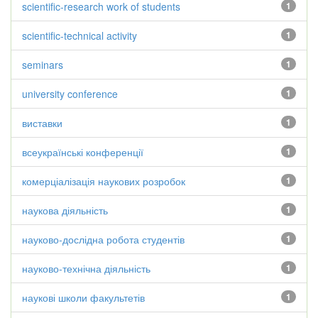
scientific-research work of students
1
scientific-technical activity
1
seminars
1
university conference
1
виставки
1
всеукраїнські конференції
1
комерціалізація наукових розробок
1
наукова діяльність
1
науково-дослідна робота студентів
1
науково-технічна діяльність
1
наукові школи факультетів
1