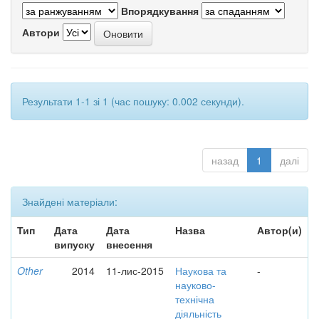
Впорядкування
Автори
Результати 1-1 зі 1 (час пошуку: 0.002 секунди).
назад
1
далі
Знайдені матеріали:
Тип
Дата
Дата
Назва
Автор(и)
випуску
внесення
Other
2014
11-лис-2015
Наукова та
-
науково-
технічна
діяльність