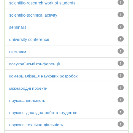
scientific-research work of students
1
scientific-technical activity
1
seminars
1
university conference
1
виставки
1
всеукраїнські конференції
1
комерціалізація наукових розробок
1
міжнародні проекти
1
наукова діяльність
1
науково-дослідна робота студентів
1
науково-технічна діяльність
1