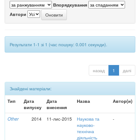
Впорядкування
Автори
Результати 1-1 зі 1 (час пошуку: 0.001 секунди).
назад
1
далі
Знайдені матеріали:
Тип
Дата
Дата
Назва
Автор(и)
випуску
внесення
Other
2014
11-лис-2015
Наукова та
-
науково-
технічна
діяльність