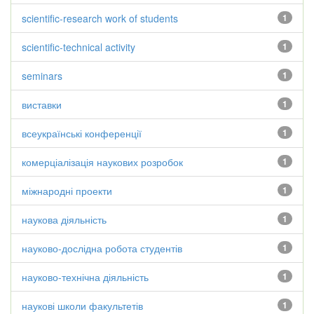
scientific-research work of students
1
scientific-technical activity
1
seminars
1
виставки
1
всеукраїнські конференції
1
комерціалізація наукових розробок
1
міжнародні проекти
1
наукова діяльність
1
науково-дослідна робота студентів
1
науково-технічна діяльність
1
наукові школи факультетів
1