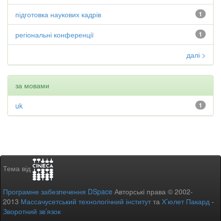
підготовка наукових кадрів
1
регіональні конференції
1
далі >
за мовами
uk
1
Тема від
Програмне забезпечення DSpace
Авторські права © 2002-
2013
Массачусетський технологічний інститут
та
Х’юлет Пакард
-
Зворотний зв’язок