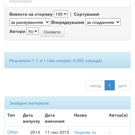
Вивести на сторінку
|
Сортування
Впорядкування
Автори
Результати 1-1 зі 1 (час пошуку: 0.002 секунди).
назад
1
далі
Знайдені матеріали:
Тип
Дата
Дата
Назва
Автор(и)
випуску
внесення
Other
2014
11-лис-2015
Наукова та
-