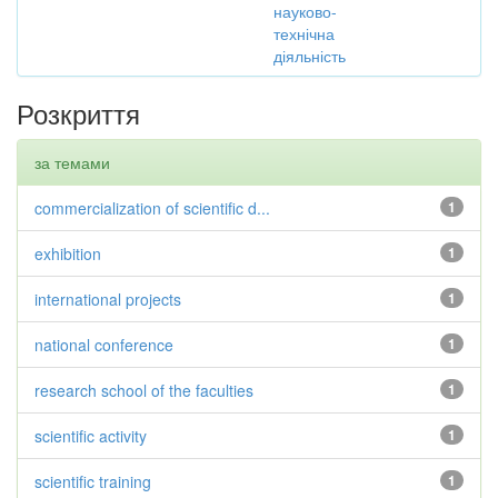
науково-
технічна
діяльність
Розкриття
за темами
commercialization of scientific d...
1
exhibition
1
international projects
1
national conference
1
research school of the faculties
1
scientific activity
1
scientific training
1