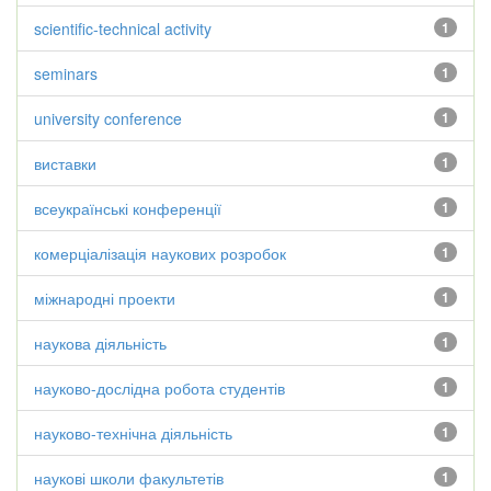
scientific-technical activity
1
seminars
1
university conference
1
виставки
1
всеукраїнські конференції
1
комерціалізація наукових розробок
1
міжнародні проекти
1
наукова діяльність
1
науково-дослідна робота студентів
1
науково-технічна діяльність
1
наукові школи факультетів
1