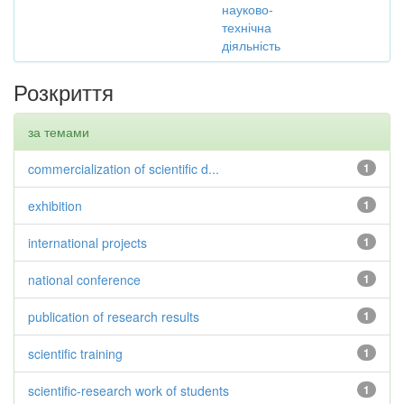
науково-
технічна
діяльність
Розкриття
за темами
commercialization of scientific d...
1
exhibition
1
international projects
1
national conference
1
publication of research results
1
scientific training
1
scientific-research work of students
1