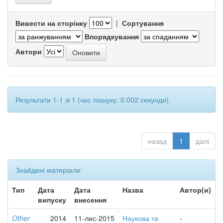
Вивести на сторінку
|
Сортування
Впорядкування
Автори
Результати 1-1 зі 1 (час пошуку: 0.002 секунди).
назад
1
далі
Знайдені матеріали:
Тип
Дата
Дата
Назва
Автор(и)
випуску
внесення
Other
2014
11-лис-2015
Наукова та
-