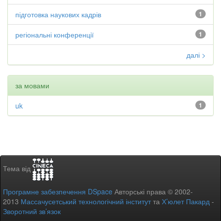
підготовка наукових кадрів
1
регіональні конференції
1
далі >
за мовами
uk
1
Тема від
Програмне забезпечення DSpace
Авторські права © 2002-
2013
Массачусетський технологічний інститут
та
Х’юлет Пакард
-
Зворотний зв’язок