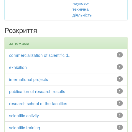
науково-
технічна
діяльність
Розкриття
за темами
commercialization of scientific d...
1
exhibition
1
international projects
1
publication of research results
1
research school of the faculties
1
scientific activity
1
scientific training
1