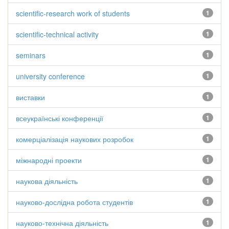
scientific-research work of students
1
scientific-technical activity
1
seminars
1
university conference
1
виставки
1
всеукраїнські конференції
1
комерціалізація наукових розробок
1
міжнародні проекти
1
наукова діяльність
1
науково-дослідна робота студентів
1
науково-технічна діяльність
1