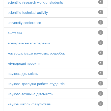
scientific-research work of students
1
scientific-technical activity
1
university conference
1
виставки
1
всеукраїнські конференції
1
комерціалізація наукових розробок
1
міжнародні проекти
1
наукова діяльність
1
науково-дослідна робота студентів
1
науково-технічна діяльність
1
наукові школи факультетів
1