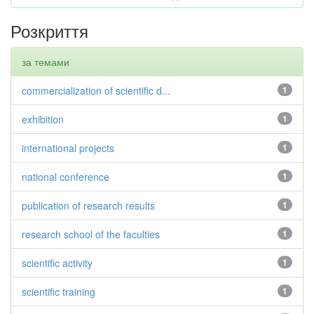
Розкриття
за темами
commercialization of scientific d...
1
exhibition
1
international projects
1
national conference
1
publication of research results
1
research school of the faculties
1
scientific activity
1
scientific training
1