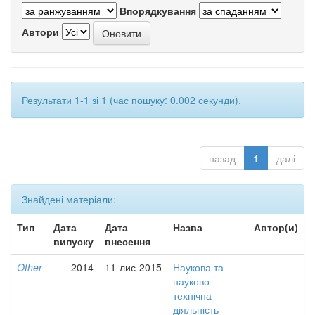
Впорядкування
Автори
Результати 1-1 зі 1 (час пошуку: 0.002 секунди).
назад
1
далі
Знайдені матеріали:
Тип
Дата
Дата
Назва
Автор(и)
випуску
внесення
Other
2014
11-лис-2015
Наукова та
-
науково-
технічна
діяльність