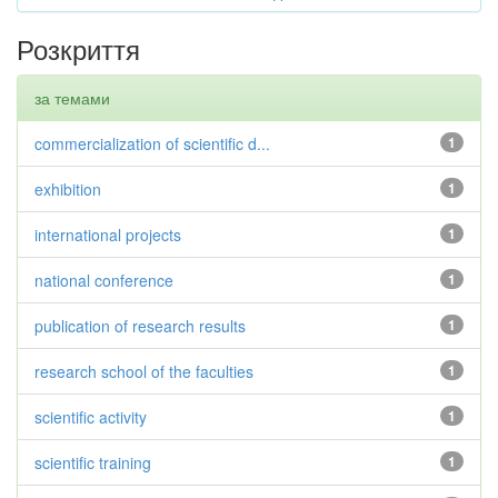
Розкриття
за темами
commercialization of scientific d...
1
exhibition
1
international projects
1
national conference
1
publication of research results
1
research school of the faculties
1
scientific activity
1
scientific training
1