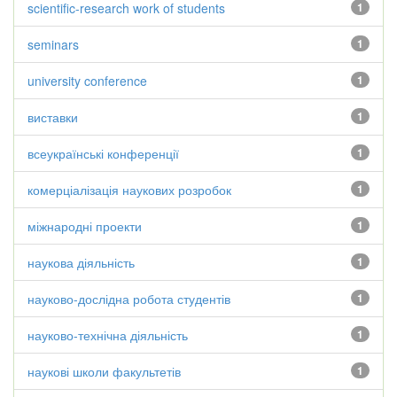
scientific-research work of students
1
seminars
1
university conference
1
виставки
1
всеукраїнські конференції
1
комерціалізація наукових розробок
1
міжнародні проекти
1
наукова діяльність
1
науково-дослідна робота студентів
1
науково-технічна діяльність
1
наукові школи факультетів
1