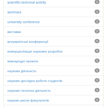
scientific-technical activity
1
seminars
1
university conference
1
виставки
1
всеукраїнські конференції
1
комерціалізація наукових розробок
1
міжнародні проекти
1
наукова діяльність
1
науково-дослідна робота студентів
1
науково-технічна діяльність
1
наукові школи факультетів
1