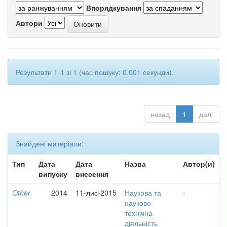
Впорядкування
Автори
Результати 1-1 зі 1 (час пошуку: 0.001 секунди).
назад
1
далі
Знайдені матеріали:
Тип
Дата
Дата
Назва
Автор(и)
випуску
внесення
Other
2014
11-лис-2015
Наукова та
-
науково-
технічна
діяльність