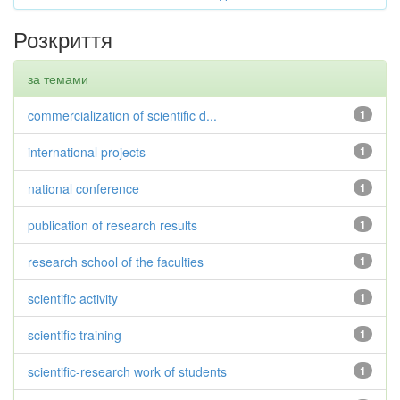
Розкриття
за темами
commercialization of scientific d...
1
international projects
1
national conference
1
publication of research results
1
research school of the faculties
1
scientific activity
1
scientific training
1
scientific-research work of students
1