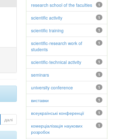
research school of the faculties
1
scientific activity
1
scientific training
1
scientific-research work of
1
students
scientific-technical activity
1
seminars
1
university conference
1
виставки
1
всеукраїнські конференції
1
далі
комерціалізація наукових
1
розробок