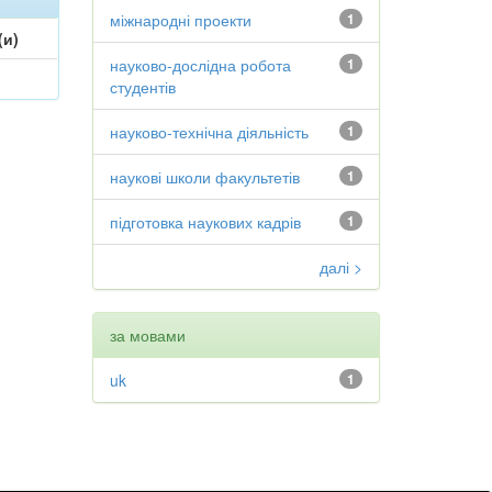
міжнародні проекти
1
(и)
науково-дослідна робота
1
студентів
науково-технічна діяльність
1
наукові школи факультетів
1
підготовка наукових кадрів
1
далі >
за мовами
uk
1