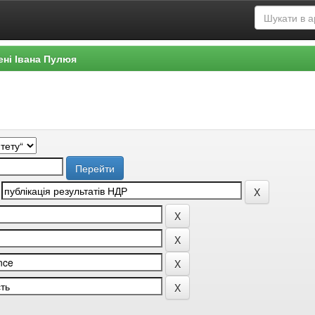
ені Івана Пулюя