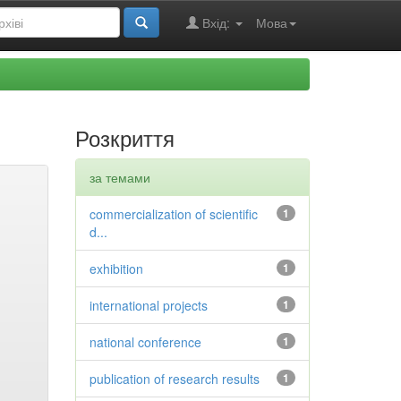
Вхід:
Мова
Розкриття
за темами
commercialization of scientific
1
d...
exhibition
1
international projects
1
national conference
1
publication of research results
1