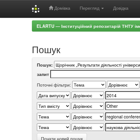
Домівка
Перегляд
Довідка
Skip
ELARTU — Інституційний репозитарій ТНТУ ім
navigation
Пошук
Пошук:
запит
Поточні фільтри:
Почати новий пошук