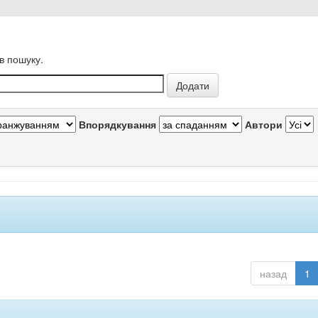
в пошуку.
Впорядкування
Автори
назад
1