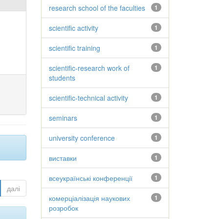
research school of the faculties
1
scientific activity
1
scientific training
1
scientific-research work of
1
students
scientific-technical activity
1
seminars
1
university conference
1
виставки
1
всеукраїнські конференції
1
далі
комерціалізація наукових
1
розробок