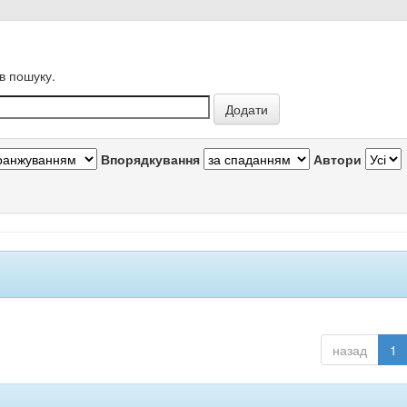
в пошуку.
Впорядкування
Автори
назад
1