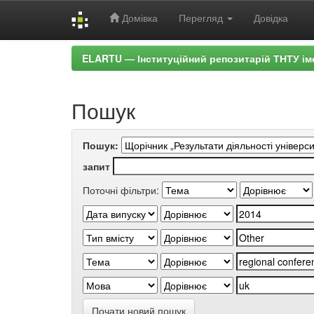
Домівка
Перегляд
Довідка
Skip
ELARTU — Інституційний репозитарій ТНТУ ім
navigation
Пошук
Пошук:
запит
Поточні фільтри:
Почати новий пошук