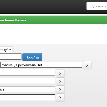
ені Івана Пулюя