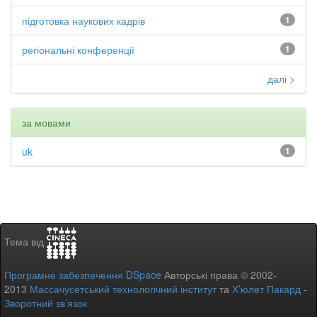
підготовка наукових кадрів
1
регіональні конференції
1
далі >
за мовами
uk
1
Тема від
Програмне забезпечення DSpace
Авторські права © 2002-
2013
Массачусетський технологічний інститут
та
Х’юлет Пакард
-
Зворотний зв’язок