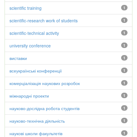
scientific training
1
scientific-research work of students
1
scientific-technical activity
1
university conference
1
виставки
1
всеукраїнські конференції
1
комерціалізація наукових розробок
1
міжнародні проекти
1
науково-дослідна робота студентів
1
науково-технічна діяльність
1
наукові школи факультетів
1