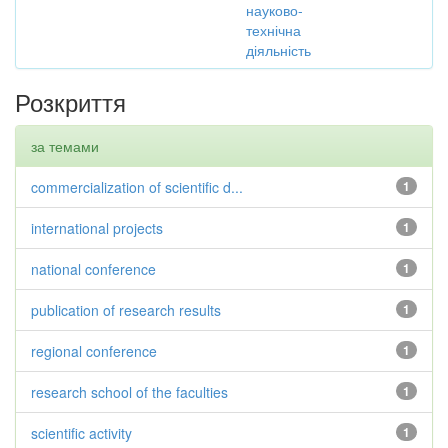
науково-
технічна
діяльність
Розкриття
за темами
commercialization of scientific d...
1
international projects
1
national conference
1
publication of research results
1
regional conference
1
research school of the faculties
1
scientific activity
1