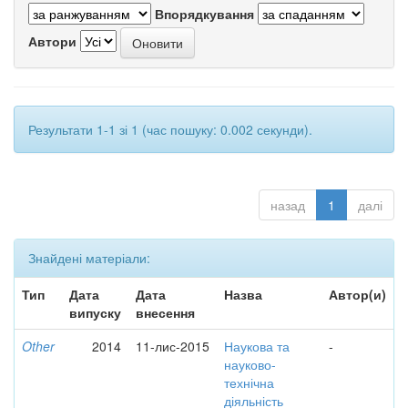
Впорядкування
Автори
Результати 1-1 зі 1 (час пошуку: 0.002 секунди).
назад
1
далі
Знайдені матеріали:
Тип
Дата
Дата
Назва
Автор(и)
випуску
внесення
Other
2014
11-лис-2015
Наукова та
-
науково-
технічна
діяльність