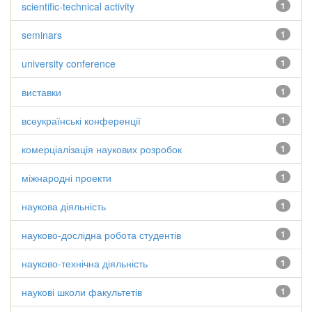
scientific-technical activity
1
seminars
1
university conference
1
виставки
1
всеукраїнські конференції
1
комерціалізація наукових розробок
1
міжнародні проекти
1
наукова діяльність
1
науково-дослідна робота студентів
1
науково-технічна діяльність
1
наукові школи факультетів
1