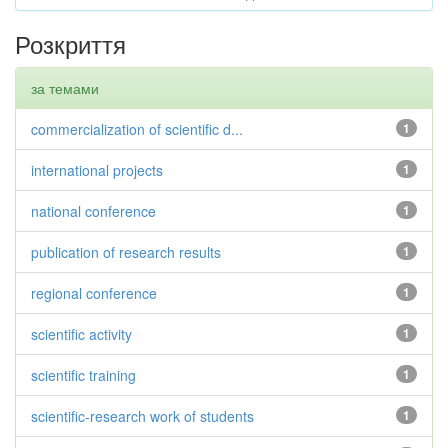
Розкриття
за темами
commercialization of scientific d...
1
international projects
1
national conference
1
publication of research results
1
regional conference
1
scientific activity
1
scientific training
1
scientific-research work of students
1