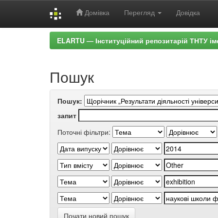
Домівка
Перегляд
Довідка
Skip
ELARTU — Інституційний репозитарій ТНТУ ім
navigation
Пошук
Пошук:
запит
Поточні фільтри:
Почати новий пошук