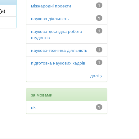
міжнародні проекти
1
(и)
наукова діяльність
1
науково-дослідна робота
1
студентів
науково-технічна діяльність
1
підготовка наукових кадрів
1
далі >
за мовами
uk
1