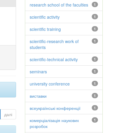
research school of the faculties
1
scientific activity
1
scientific training
1
scientific-research work of
1
students
scientific-technical activity
1
seminars
1
university conference
1
виставки
1
всеукраїнські конференції
1
далі
комерціалізація наукових
1
розробок