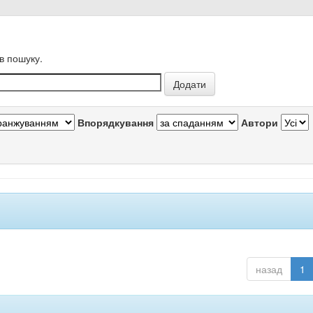
в пошуку.
Впорядкування
Автори
назад
1