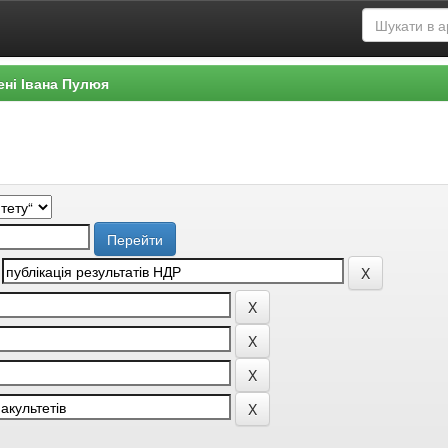
ені Івана Пулюя