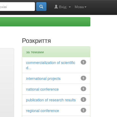
Вхід:
Мова
Розкриття
за темами
commercialization of scientific
1
d...
international projects
1
national conference
1
publication of research results
1
regional conference
1