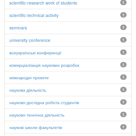
scientific-research work of students
1
scientific-technical activity
1
seminars
1
university conference
1
всеукраїнські конференції
1
комерціалізація наукових розробок
1
міжнародні проекти
1
наукова діяльність
1
науково-дослідна робота студентів
1
науково-технічна діяльність
1
наукові школи факультетів
1