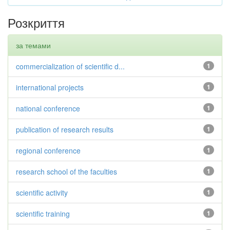
Розкриття
за темами
commercialization of scientific d...
1
international projects
1
national conference
1
publication of research results
1
regional conference
1
research school of the faculties
1
scientific activity
1
scientific training
1