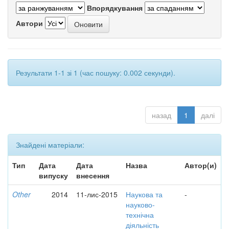
Впорядкування
Автори
Результати 1-1 зі 1 (час пошуку: 0.002 секунди).
назад
1
далі
Знайдені матеріали:
Тип
Дата
Дата
Назва
Автор(и)
випуску
внесення
Other
2014
11-лис-2015
Наукова та
-
науково-
технічна
діяльність