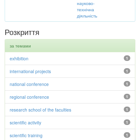
науково-
технічна
діяльність
Розкриття
за темами
exhibition
1
international projects
1
national conference
1
regional conference
1
research school of the faculties
1
scientific activity
1
scientific training
1