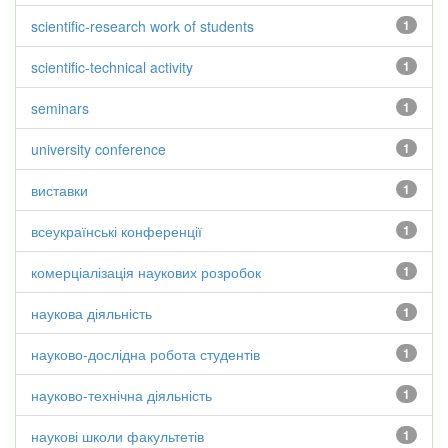
scientific-research work of students
1
scientific-technical activity
1
seminars
1
university conference
1
виставки
1
всеукраїнські конференції
1
комерціалізація наукових розробок
1
наукова діяльність
1
науково-дослідна робота студентів
1
науково-технічна діяльність
1
наукові школи факультетів
1