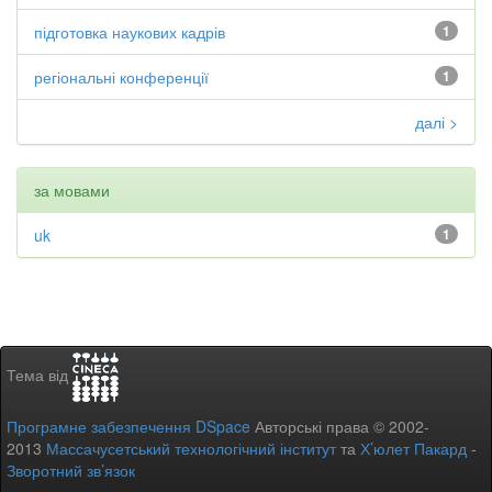
підготовка наукових кадрів
1
регіональні конференції
1
далі >
за мовами
uk
1
Тема від
Програмне забезпечення DSpace
Авторські права © 2002-
2013
Массачусетський технологічний інститут
та
Х’юлет Пакард
-
Зворотний зв’язок