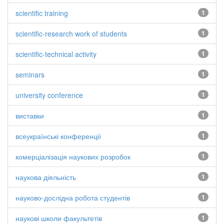
scientific training
1
scientific-research work of students
1
scientific-technical activity
1
seminars
1
university conference
1
виставки
1
всеукраїнські конференції
1
комерціалізація наукових розробок
1
наукова діяльність
1
науково-дослідна робота студентів
1
наукові школи факультетів
1