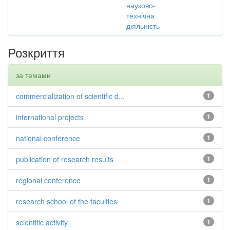
науково-
технічна
діяльність
Розкриття
за темами
commercialization of scientific d...
1
international projects
1
national conference
1
publication of research results
1
regional conference
1
research school of the faculties
1
scientific activity
1