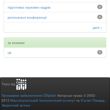
підготовка наукових кадрів
1
регіональні конференції
1
далі >
за мовами
uk
1
Тема від
Програмне забезпечення DSpace
Авторські права © 2002-
2013
Массачусетський технологічний інститут
та
Х’юлет Пакард
-
Зворотний зв’язок