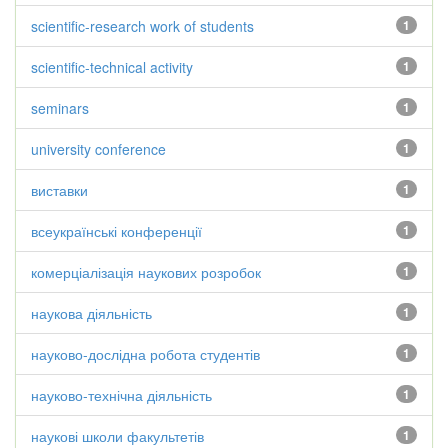
scientific-research work of students
1
scientific-technical activity
1
seminars
1
university conference
1
виставки
1
всеукраїнські конференції
1
комерціалізація наукових розробок
1
наукова діяльність
1
науково-дослідна робота студентів
1
науково-технічна діяльність
1
наукові школи факультетів
1