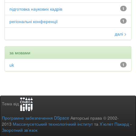
підготовка наукових кадрів
1
регіональні конференції
1
далі >
за мовами
uk
1
Тема від
Програмне забезпечення DSpace
Авторські права © 2002-
2013
Массачусетський технологічний інститут
та
Х’юлет Пакард
-
Зворотний зв’язок