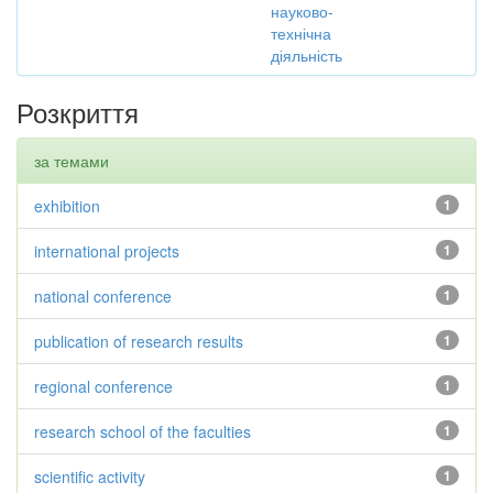
науково-
технічна
діяльність
Розкриття
за темами
exhibition
1
international projects
1
national conference
1
publication of research results
1
regional conference
1
research school of the faculties
1
scientific activity
1