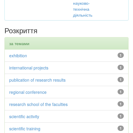
науково-
технічна
діяльність
Розкриття
за темами
exhibition
1
international projects
1
publication of research results
1
regional conference
1
research school of the faculties
1
scientific activity
1
scientific training
1