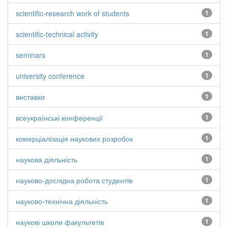
scientific-research work of students
1
scientific-technical activity
1
seminars
1
university conference
1
виставки
1
всеукраїнські конференції
1
комерціалізація наукових розробок
1
наукова діяльність
1
науково-дослідна робота студентів
1
науково-технічна діяльність
1
наукові школи факультетів
1