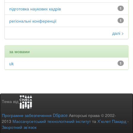
підготовка наукових кадрів
1
регіональні конференції
1
далі >
за мовами
uk
1
Тема від
Програмне забезпечення DSpace
Авторські права © 2002-
2013
Массачусетський технологічний інститут
та
Х’юлет Пакард
-
Зворотний зв’язок