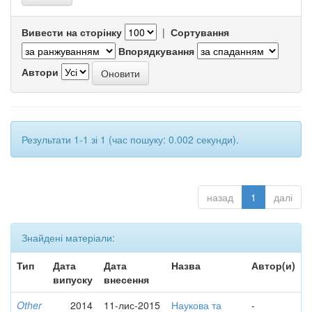
Вивести на сторінку
|
Сортування
Впорядкування
Автори
Результати 1-1 зі 1 (час пошуку: 0.002 секунди).
назад
1
далі
Знайдені матеріали:
Тип
Дата
Дата
Назва
Автор(и)
випуску
внесення
Other
2014
11-лис-2015
Наукова та
-