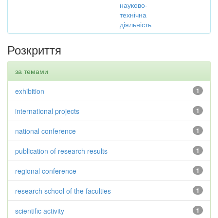
науково-
технічна
діяльність
Розкриття
за темами
exhibition
1
international projects
1
national conference
1
publication of research results
1
regional conference
1
research school of the faculties
1
scientific activity
1