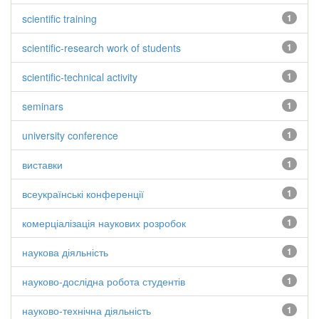
scientific training
1
scientific-research work of students
1
scientific-technical activity
1
seminars
1
university conference
1
виставки
1
всеукраїнські конференції
1
комерціалізація наукових розробок
1
наукова діяльність
1
науково-дослідна робота студентів
1
науково-технічна діяльність
1