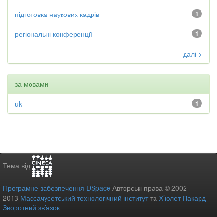
підготовка наукових кадрів
1
регіональні конференції
1
далі >
за мовами
uk
1
Тема від
Програмне забезпечення DSpace
Авторські права © 2002-
2013
Массачусетський технологічний інститут
та
Х’юлет Пакард
-
Зворотний зв’язок