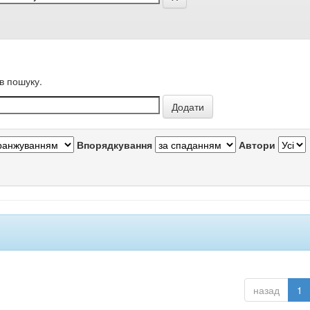
в пошуку.
Впорядкування
Автори
назад
1