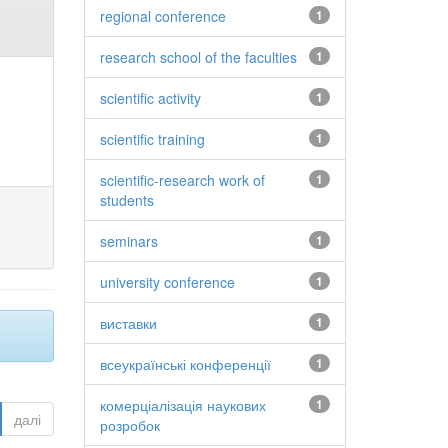
regional conference
1
research school of the faculties
1
scientific activity
1
scientific training
1
scientific-research work of
1
students
seminars
1
university conference
1
виставки
1
всеукраїнські конференції
1
комерціалізація наукових
1
далі
розробок