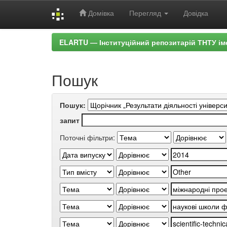
Домівка
Перегляд
Довідка
Skip
ELARTU — Інституційний репозитарій ТНТУ ім
navigation
Пошук
Пошук:
запит
Поточні фільтри: