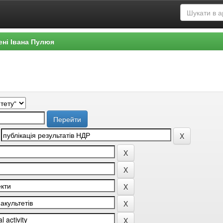
ені Івана Пулюя