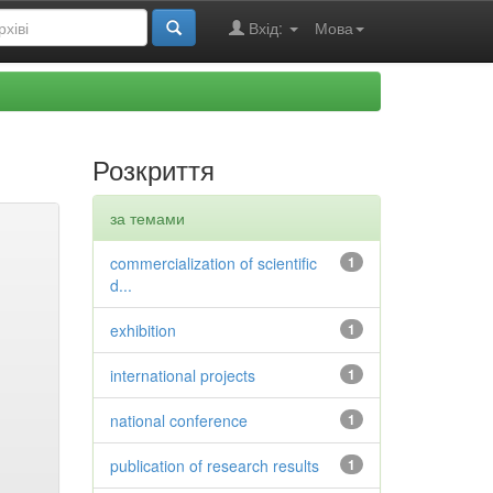
Вхід:
Мова
Розкриття
за темами
commercialization of scientific
1
d...
exhibition
1
international projects
1
national conference
1
publication of research results
1