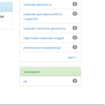
наукова діяльність
1
науково-дослідна робота
1
(и)
студентів
науково-технічна діяльність
1
підготовка наукових кадрів
1
регіональні конференції
1
далі >
за мовами
uk
1