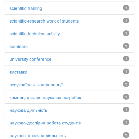
scientific training
1
scientific-research work of students
1
scientific-technical activity
1
seminars
1
university conference
1
виставки
1
всеукраїнські конференції
1
комерціалізація наукових розробок
1
наукова діяльність
1
науково-дослідна робота студентів
1
науково-технічна діяльність
1