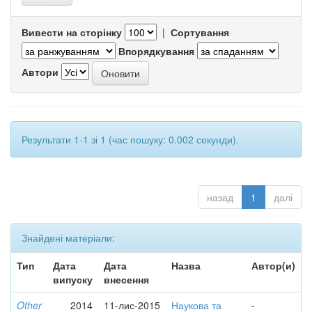
Вивести на сторінку
|
Сортування
Впорядкування
Автори
Результати 1-1 зі 1 (час пошуку: 0.002 секунди).
назад
1
далі
Знайдені матеріали:
Тип
Дата
Дата
Назва
Автор(и)
випуску
внесення
Other
2014
11-лис-2015
Наукова та
-