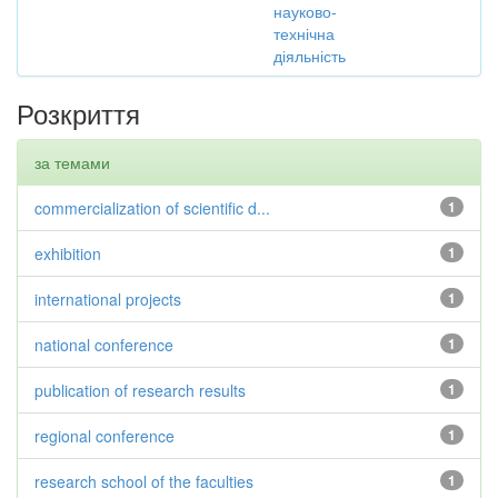
науково-
технічна
діяльність
Розкриття
за темами
commercialization of scientific d...
1
exhibition
1
international projects
1
national conference
1
publication of research results
1
regional conference
1
research school of the faculties
1