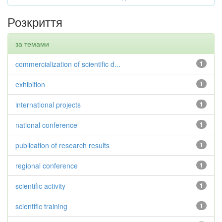
Розкриття
за темами
commercialization of scientific d...
1
exhibition
1
international projects
1
national conference
1
publication of research results
1
regional conference
1
scientific activity
1
scientific training
1