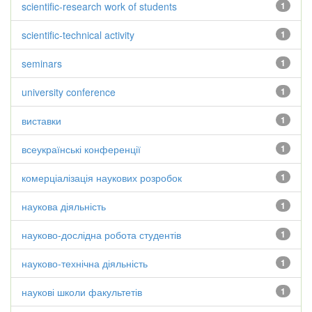
scientific-research work of students
1
scientific-technical activity
1
seminars
1
university conference
1
виставки
1
всеукраїнські конференції
1
комерціалізація наукових розробок
1
наукова діяльність
1
науково-дослідна робота студентів
1
науково-технічна діяльність
1
наукові школи факультетів
1