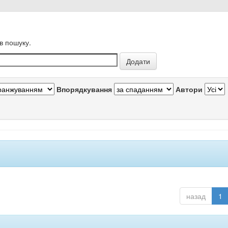
в пошуку.
Впорядкування
Автори
назад
1