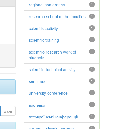
regional conference
1
research school of the faculties
1
scientific activity
1
scientific training
1
scientific-research work of
1
students
scientific-technical activity
1
seminars
1
university conference
1
виставки
1
далі
всеукраїнські конференції
1
комерціалізація наукових
1