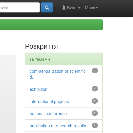
Вхід:
Мова
Розкриття
за темами
commercialization of scientific
1
d...
exhibition
1
international projects
1
national conference
1
publication of research results
1