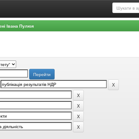
ені Івана Пулюя