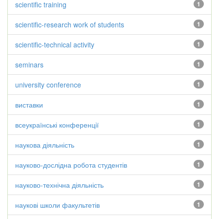
scientific training
1
scientific-research work of students
1
scientific-technical activity
1
seminars
1
university conference
1
виставки
1
всеукраїнські конференції
1
наукова діяльність
1
науково-дослідна робота студентів
1
науково-технічна діяльність
1
наукові школи факультетів
1