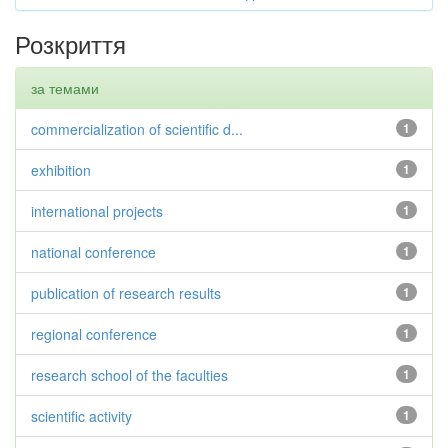
Розкриття
за темами
commercialization of scientific d...
1
exhibition
1
international projects
1
national conference
1
publication of research results
1
regional conference
1
research school of the faculties
1
scientific activity
1