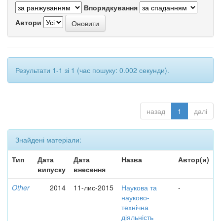
Впорядкування
Автори
Результати 1-1 зі 1 (час пошуку: 0.002 секунди).
назад
1
далі
Знайдені матеріали:
Тип
Дата
Дата
Назва
Автор(и)
випуску
внесення
Other
2014
11-лис-2015
Наукова та
-
науково-
технічна
діяльність