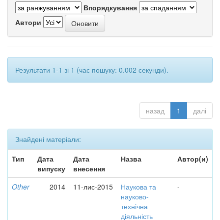
Впорядкування
Автори
Результати 1-1 зі 1 (час пошуку: 0.002 секунди).
назад
1
далі
Знайдені матеріали:
Тип
Дата
Дата
Назва
Автор(и)
випуску
внесення
Other
2014
11-лис-2015
Наукова та
-
науково-
технічна
діяльність