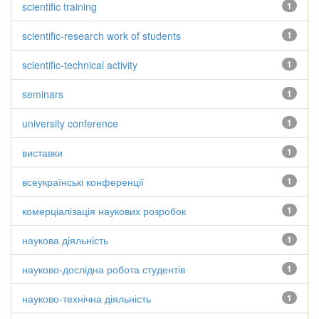
scientific training
1
scientific-research work of students
1
scientific-technical activity
1
seminars
1
university conference
1
виставки
1
всеукраїнські конференції
1
комерціалізація наукових розробок
1
наукова діяльність
1
науково-дослідна робота студентів
1
науково-технічна діяльність
1