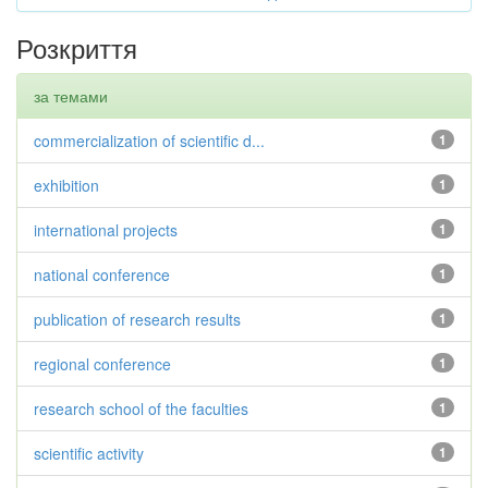
Розкриття
за темами
commercialization of scientific d...
1
exhibition
1
international projects
1
national conference
1
publication of research results
1
regional conference
1
research school of the faculties
1
scientific activity
1