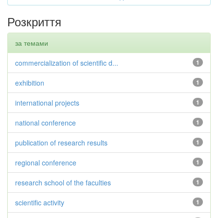
Розкриття
за темами
commercialization of scientific d...
1
exhibition
1
international projects
1
national conference
1
publication of research results
1
regional conference
1
research school of the faculties
1
scientific activity
1