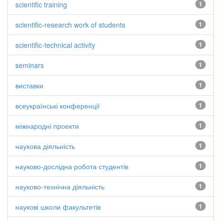
scientific training
1
scientific-research work of students
1
scientific-technical activity
1
seminars
1
виставки
1
всеукраїнські конференції
1
міжнародні проекти
1
наукова діяльність
1
науково-дослідна робота студентів
1
науково-технічна діяльність
1
наукові школи факультетів
1