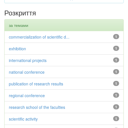
Розкриття
за темами
commercialization of scientific d...
1
exhibition
1
international projects
1
national conference
1
publication of research results
1
regional conference
1
research school of the faculties
1
scientific activity
1