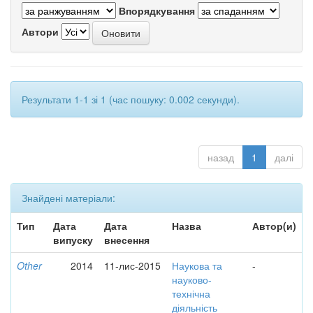
Впорядкування
Автори
Результати 1-1 зі 1 (час пошуку: 0.002 секунди).
назад
1
далі
Знайдені матеріали:
Тип
Дата
Дата
Назва
Автор(и)
випуску
внесення
Other
2014
11-лис-2015
Наукова та
-
науково-
технічна
діяльність