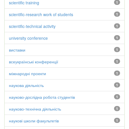
scientific training
1
scientific-research work of students
1
scientific-technical activity
1
university conference
1
виставки
1
всеукраїнські конференції
1
міжнародні проекти
1
наукова діяльність
1
науково-дослідна робота студентів
1
науково-технічна діяльність
1
наукові школи факультетів
1