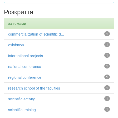
Розкриття
за темами
commercialization of scientific d...
1
exhibition
1
international projects
1
national conference
1
regional conference
1
research school of the faculties
1
scientific activity
1
scientific training
1