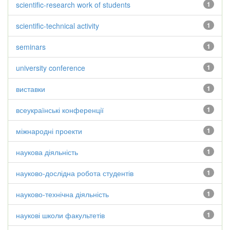
scientific-research work of students
1
scientific-technical activity
1
seminars
1
university conference
1
виставки
1
всеукраїнські конференції
1
міжнародні проекти
1
наукова діяльність
1
науково-дослідна робота студентів
1
науково-технічна діяльність
1
наукові школи факультетів
1