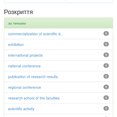
Розкриття
за темами
commercialization of scientific d...
1
exhibition
1
international projects
1
national conference
1
publication of research results
1
regional conference
1
research school of the faculties
1
scientific activity
1