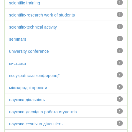
scientific training
1
scientific-research work of students
1
scientific-technical activity
1
seminars
1
university conference
1
виставки
1
всеукраїнські конференції
1
міжнародні проекти
1
наукова діяльність
1
науково-дослідна робота студентів
1
науково-технічна діяльність
1