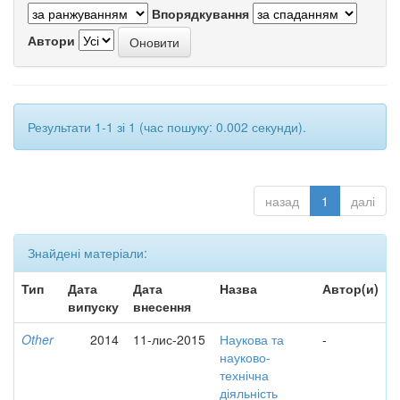
Впорядкування
Автори
Результати 1-1 зі 1 (час пошуку: 0.002 секунди).
назад
1
далі
Знайдені матеріали:
Тип
Дата
Дата
Назва
Автор(и)
випуску
внесення
Other
2014
11-лис-2015
Наукова та
-
науково-
технічна
діяльність