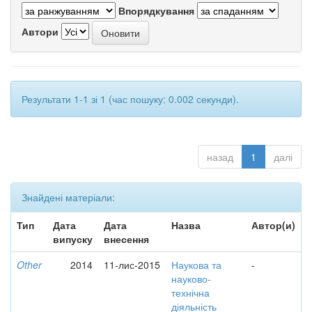
Впорядкування
Автори
Результати 1-1 зі 1 (час пошуку: 0.002 секунди).
назад
1
далі
Знайдені матеріали:
Тип
Дата
Дата
Назва
Автор(и)
випуску
внесення
Other
2014
11-лис-2015
Наукова та
-
науково-
технічна
діяльність