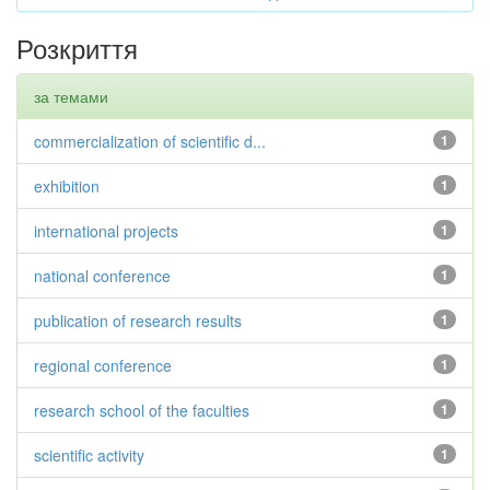
Розкриття
за темами
commercialization of scientific d...
1
exhibition
1
international projects
1
national conference
1
publication of research results
1
regional conference
1
research school of the faculties
1
scientific activity
1