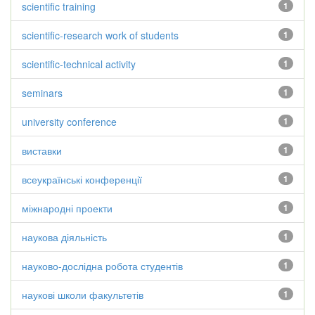
scientific training
1
scientific-research work of students
1
scientific-technical activity
1
seminars
1
university conference
1
виставки
1
всеукраїнські конференції
1
міжнародні проекти
1
наукова діяльність
1
науково-дослідна робота студентів
1
наукові школи факультетів
1