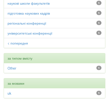
наукові школи факультетів
1
підготовка наукових кадрів
1
регіональні конференції
1
університетські конференції
1
< попередня
за типом вмісту
Other
1
за мовами
uk
1