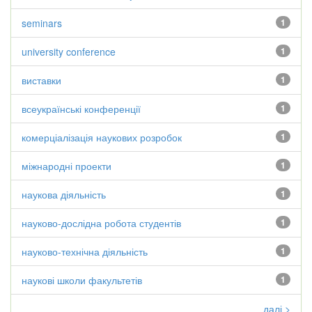
seminars
1
university conference
1
виставки
1
всеукраїнські конференції
1
комерціалізація наукових розробок
1
міжнародні проекти
1
наукова діяльність
1
науково-дослідна робота студентів
1
науково-технічна діяльність
1
наукові школи факультетів
1
далі >