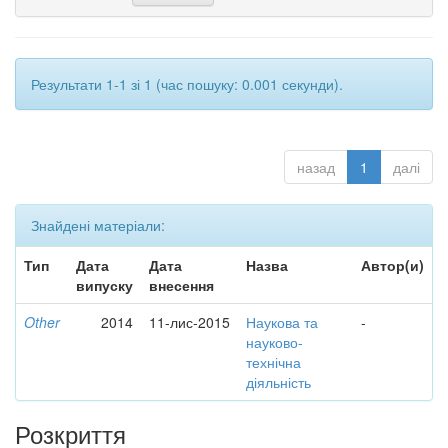
Результати 1-1 зі 1 (час пошуку: 0.001 секунди).
назад
1
далі
Знайдені матеріали:
Тип
Дата
Дата
Назва
Автор(и)
випуску
внесення
Other
2014
11-лис-2015
Наукова та
-
науково-
технічна
діяльність
Розкриття