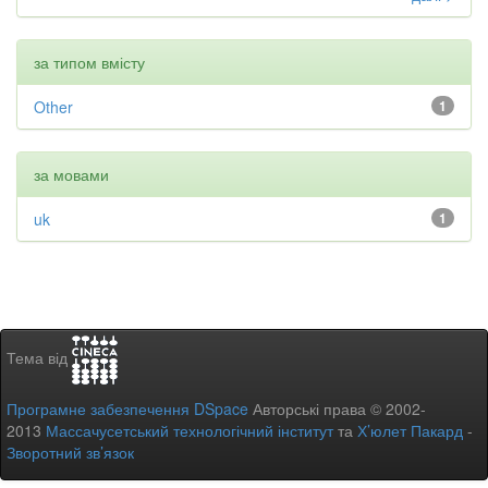
за типом вмісту
Other
1
за мовами
uk
1
Тема від
Програмне забезпечення DSpace
Авторські права © 2002-
2013
Массачусетський технологічний інститут
та
Х’юлет Пакард
-
Зворотний зв’язок