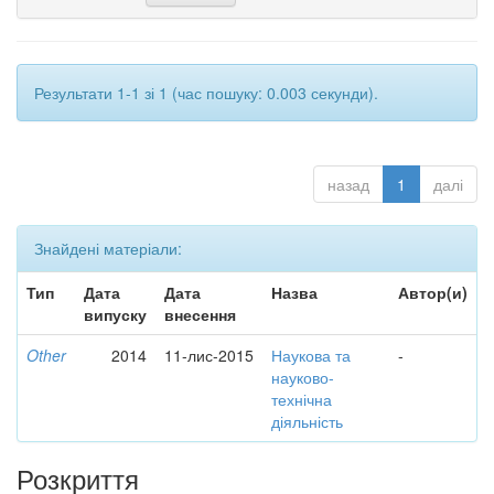
Результати 1-1 зі 1 (час пошуку: 0.003 секунди).
назад
1
далі
Знайдені матеріали:
Тип
Дата
Дата
Назва
Автор(и)
випуску
внесення
Other
2014
11-лис-2015
Наукова та
-
науково-
технічна
діяльність
Розкриття