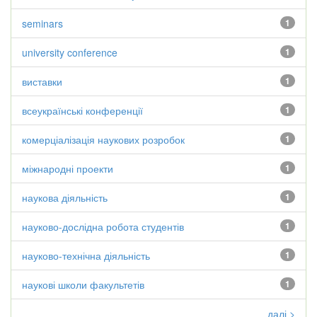
seminars
1
university conference
1
виставки
1
всеукраїнські конференції
1
комерціалізація наукових розробок
1
міжнародні проекти
1
наукова діяльність
1
науково-дослідна робота студентів
1
науково-технічна діяльність
1
наукові школи факультетів
1
далі >