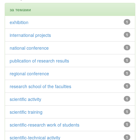
за темами
exhibition
1
international projects
1
national conference
1
publication of research results
1
regional conference
1
research school of the faculties
1
scientific activity
1
scientific training
1
scientific-research work of students
1
scientific-technical activity
1