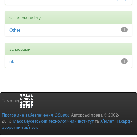
за типом вмісту
Other
1
за мовами
uk
1
Тема від
Програмне забезпечення DSpace
Авторські права © 2002-
2013
Массачусетський технологічний інститут
та
Х’юлет Пакард
-
Зворотний зв’язок