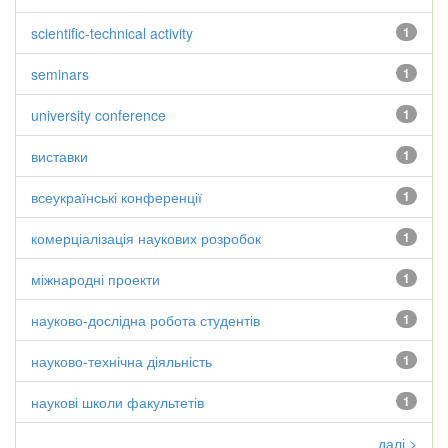
scientific-technical activity
1
seminars
1
university conference
1
виставки
1
всеукраїнські конференції
1
комерціалізація наукових розробок
1
міжнародні проекти
1
науково-дослідна робота студентів
1
науково-технічна діяльність
1
наукові школи факультетів
1
далі >