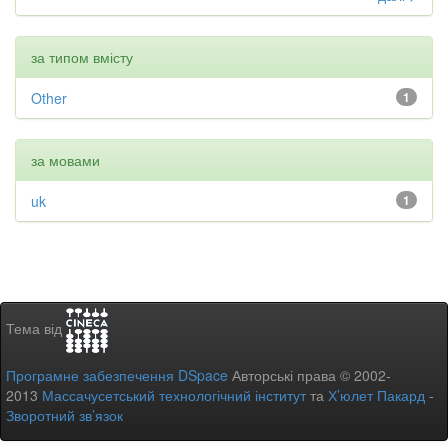
за типом вмісту
Other
1
за мовами
uk
1
Тема від
Програмне забезпечення DSpace
Авторські права © 2002-
2013
Массачусетський технологічний інститут
та
Х’юлет Пакард
-
Зворотний зв’язок