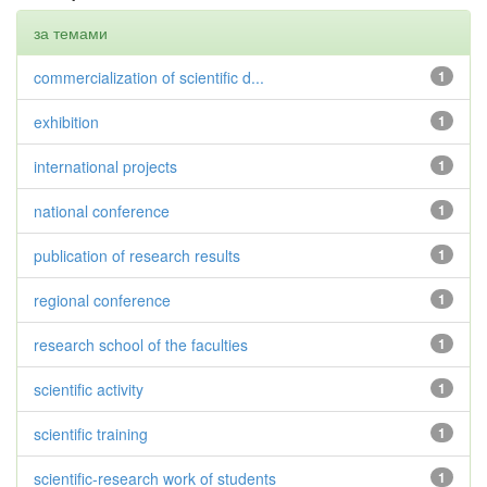
за темами
commercialization of scientific d...
1
exhibition
1
international projects
1
national conference
1
publication of research results
1
regional conference
1
research school of the faculties
1
scientific activity
1
scientific training
1
scientific-research work of students
1