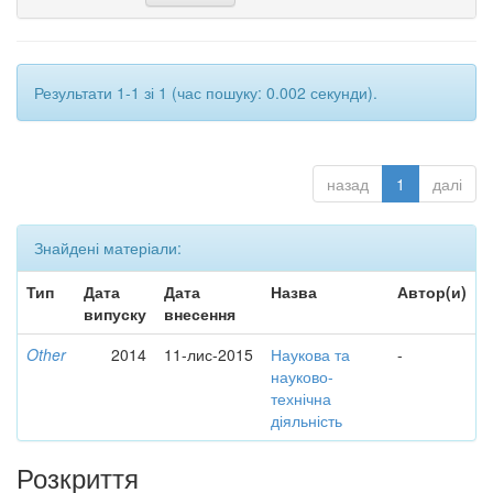
Результати 1-1 зі 1 (час пошуку: 0.002 секунди).
назад
1
далі
Знайдені матеріали:
Тип
Дата
Дата
Назва
Автор(и)
випуску
внесення
Other
2014
11-лис-2015
Наукова та
-
науково-
технічна
діяльність
Розкриття