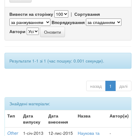
Вивести на сторінку
|
Сортування
Впорядкування
Автори
Результати 1-1 зі 1 (час пошуку: 0.001 секунди).
назад
1
далі
Знайдені матеріали:
Тип
Дата
Дата
Назва
Автор(и)
випуску
внесення
Other
1-січ-2013
12-лис-2015
Наукова та
-