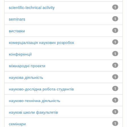
scientific-technical activity
1
seminars
1
виставки
1
комерціалізація наукових розробок
1
конференції
1
міжнародні проекти
1
наукова діяльність
1
науково-дослідна робота студентів
1
науково-технічна діяльність
1
наукові школи факультетів
1
семінари
1