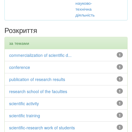
науково-
технічна
діяльність
Розкриття
за темами
commercialization of scientific d...
1
conference
1
publication of research results
1
research school of the faculties
1
scientific activity
1
scientific training
1
scientific-research work of students
1