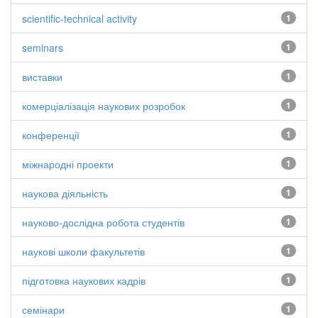
scientific-technical activity
1
seminars
1
виставки
1
комерціалізація наукових розробок
1
конференції
1
міжнародні проекти
1
наукова діяльність
1
науково-дослідна робота студентів
1
наукові школи факультетів
1
підготовка наукових кадрів
1
семінари
1