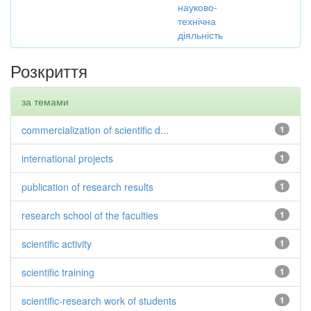
науково-
технічна
діяльність
Розкриття
за темами
commercialization of scientific d...
1
international projects
1
publication of research results
1
research school of the faculties
1
scientific activity
1
scientific training
1
scientific-research work of students
1