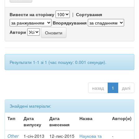
Вивести на сторінку
|
Сортування
Впорядкування
Автори
Результати 1-1 зі 1 (час пошуку: 0.001 секунди).
назад
1
далі
Знайдені матеріали:
Тип
Дата
Дата
Назва
Автор(и)
випуску
внесення
Other
1-січ-2013
12-лис-2015
Наукова та
-