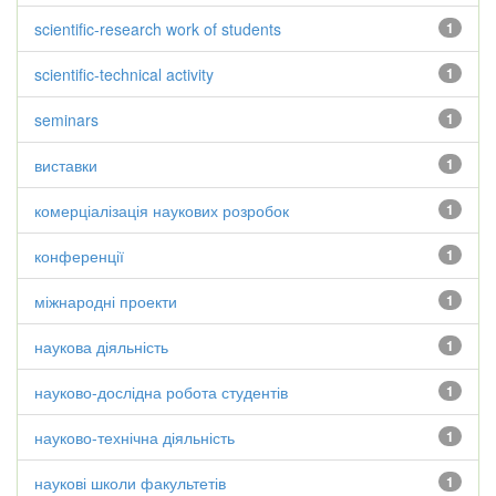
scientific-research work of students
1
scientific-technical activity
1
seminars
1
виставки
1
комерціалізація наукових розробок
1
конференції
1
міжнародні проекти
1
наукова діяльність
1
науково-дослідна робота студентів
1
науково-технічна діяльність
1
наукові школи факультетів
1