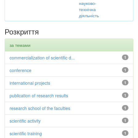
науково-
технічна
діяльність
Розкриття
за темами
commercialization of scientific d...
1
conference
1
international projects
1
publication of research results
1
research school of the faculties
1
scientific activity
1
scientific training
1