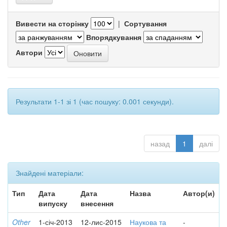
Вивести на сторінку
|
Сортування
Впорядкування
Автори
Результати 1-1 зі 1 (час пошуку: 0.001 секунди).
назад
1
далі
Знайдені матеріали:
Тип
Дата
Дата
Назва
Автор(и)
випуску
внесення
Other
1-січ-2013
12-лис-2015
Наукова та
-