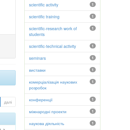
scientific activity
1
scientific training
1
scientific-research work of
1
students
scientific-technical activity
1
seminars
1
виставки
1
комерціалізація наукових
1
розробок
конференції
1
далі
міжнародні проекти
1
наукова діяльність
1