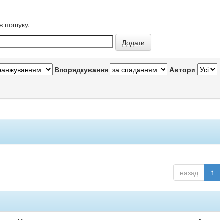
в пошуку.
Впорядкування
Автори
назад
1