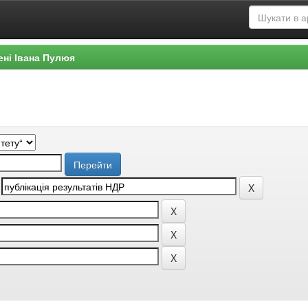
ені Івана Пулюя