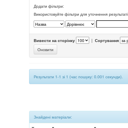
Додати фільтри:
Використовуйте фільтри для уточнення результаті
Вивести на сторінку
|
Сортування
Результати 1-1 зі 1 (час пошуку: 0.001 секунди).
Знайдені матеріали: