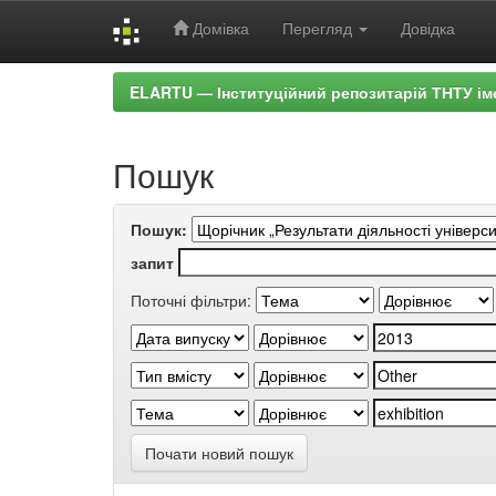
Домівка
Перегляд
Довідка
Skip
ELARTU — Інституційний репозитарій ТНТУ ім
navigation
Пошук
Пошук:
запит
Поточні фільтри:
Почати новий пошук