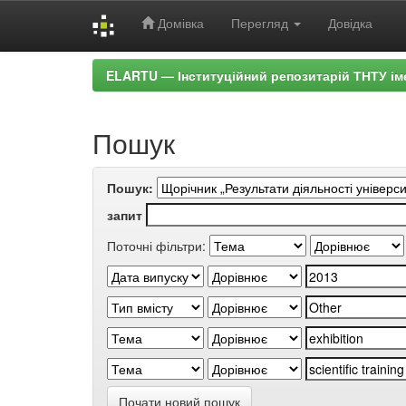
Домівка
Перегляд
Довідка
Skip
ELARTU — Інституційний репозитарій ТНТУ ім
navigation
Пошук
Пошук:
запит
Поточні фільтри:
Почати новий пошук