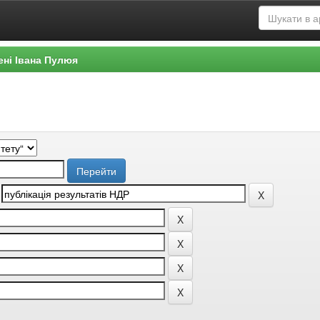
ені Івана Пулюя