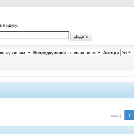
в пошуку.
Впорядкування
Автори
назад
1