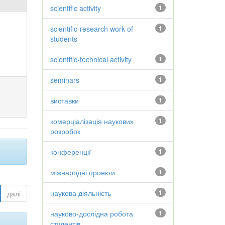
scientific activity
1
scientific-research work of
1
students
scientific-technical activity
1
seminars
1
виставки
1
комерціалізація наукових
1
розробок
конференції
1
міжнародні проекти
1
наукова діяльність
1
далі
науково-дослідна робота
1
студентів