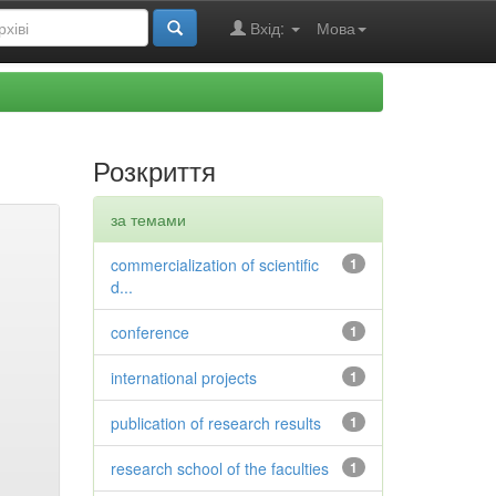
Вхід:
Мова
Розкриття
за темами
commercialization of scientific
1
d...
conference
1
international projects
1
publication of research results
1
research school of the faculties
1