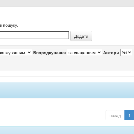
в пошуку.
Впорядкування
Автори
назад
1