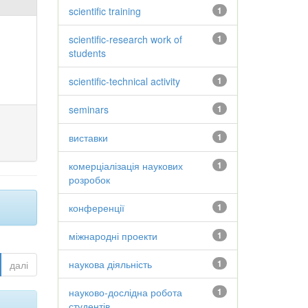
scientific training
1
scientific-research work of
1
students
scientific-technical activity
1
seminars
1
виставки
1
комерціалізація наукових
1
розробок
конференції
1
міжнародні проекти
1
наукова діяльність
1
далі
науково-дослідна робота
1
студентів