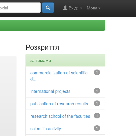
Вхід:
Мова
Розкриття
за темами
commercialization of scientific
1
d...
international projects
1
publication of research results
1
research school of the faculties
1
scientific activity
1