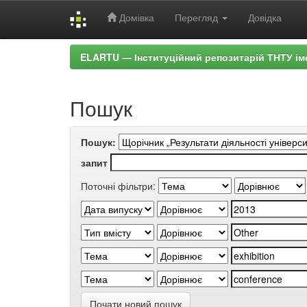
Домівка
Перегляд
Довідка
Skip
ELARTU — Інституційний репозитарій ТНТУ ім
navigation
Пошук
Пошук:
запит
Поточні фільтри:
Почати новий пошук