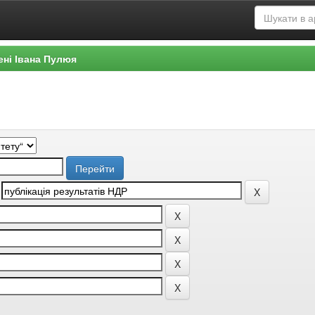
ені Івана Пулюя