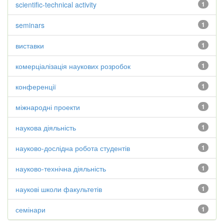
scientific-technical activity
1
seminars
1
виставки
1
комерціалізація наукових розробок
1
конференції
1
міжнародні проекти
1
наукова діяльність
1
науково-дослідна робота студентів
1
науково-технічна діяльність
1
наукові школи факультетів
1
семінари
1