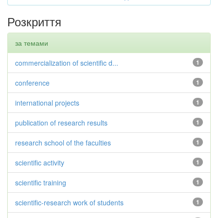
Розкриття
за темами
commercialization of scientific d...
1
conference
1
international projects
1
publication of research results
1
research school of the faculties
1
scientific activity
1
scientific training
1
scientific-research work of students
1