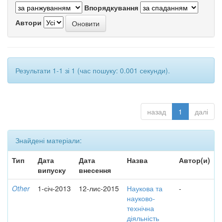
Впорядкування
Автори
Результати 1-1 зі 1 (час пошуку: 0.001 секунди).
назад
1
далі
Знайдені матеріали:
Тип
Дата
Дата
Назва
Автор(и)
випуску
внесення
Other
1-січ-2013
12-лис-2015
Наукова та
-
науково-
технічна
діяльність