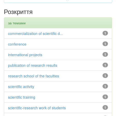
Розкриття
за темами
commercialization of scientific d...
1
conference
1
international projects
1
publication of research results
1
research school of the faculties
1
scientific activity
1
scientific training
1
scientific-research work of students
1