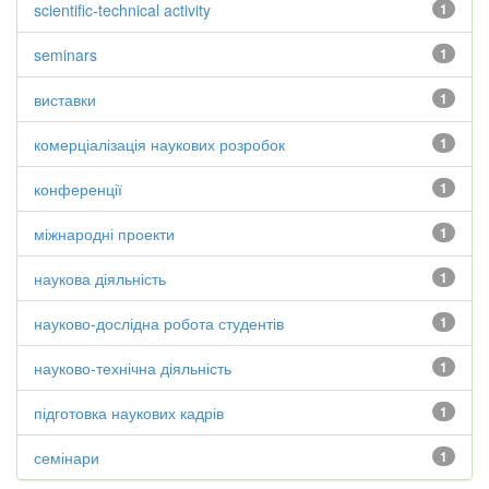
scientific-technical activity
1
seminars
1
виставки
1
комерціалізація наукових розробок
1
конференції
1
міжнародні проекти
1
наукова діяльність
1
науково-дослідна робота студентів
1
науково-технічна діяльність
1
підготовка наукових кадрів
1
семінари
1