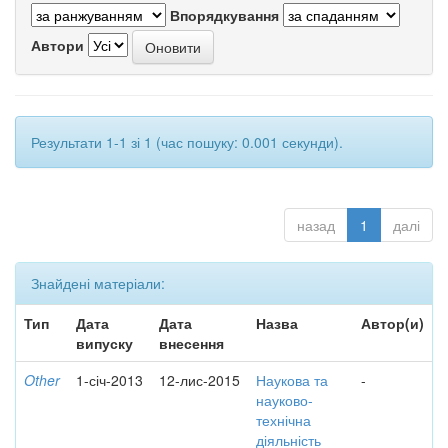
Впорядкування
Автори
Результати 1-1 зі 1 (час пошуку: 0.001 секунди).
назад
1
далі
Знайдені матеріали:
Тип
Дата
Дата
Назва
Автор(и)
випуску
внесення
Other
1-січ-2013
12-лис-2015
Наукова та
-
науково-
технічна
діяльність