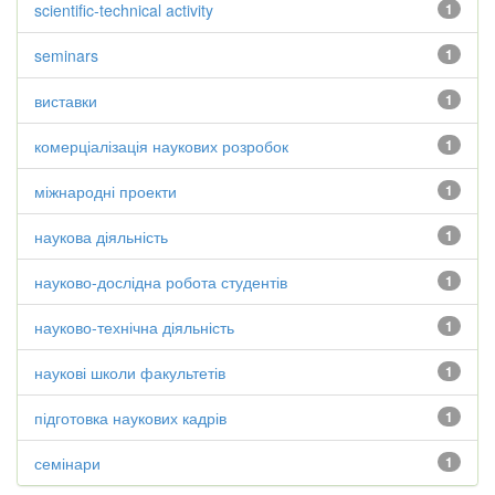
scientific-technical activity
1
seminars
1
виставки
1
комерціалізація наукових розробок
1
міжнародні проекти
1
наукова діяльність
1
науково-дослідна робота студентів
1
науково-технічна діяльність
1
наукові школи факультетів
1
підготовка наукових кадрів
1
семінари
1