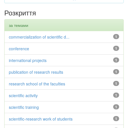
Розкриття
за темами
commercialization of scientific d...
1
conference
1
international projects
1
publication of research results
1
research school of the faculties
1
scientific activity
1
scientific training
1
scientific-research work of students
1