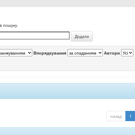
в пошуку.
Впорядкування
Автори
назад
1