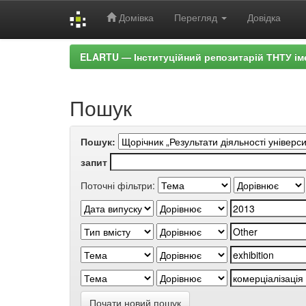
Домівка
Перегляд
Довідка
Skip
ELARTU — Інституційний репозитарій ТНТУ ім
navigation
Пошук
Пошук:
запит
Поточні фільтри:
Почати новий пошук