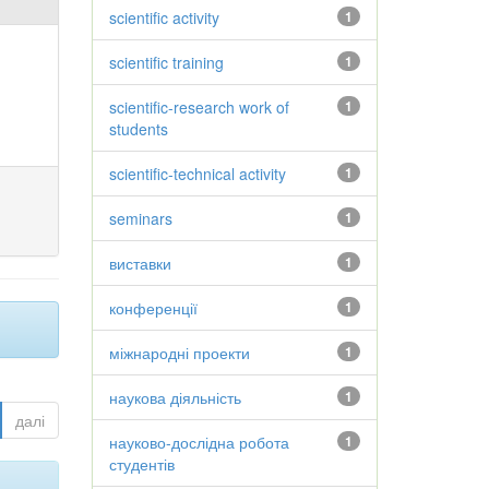
scientific activity
1
scientific training
1
scientific-research work of
1
students
scientific-technical activity
1
seminars
1
виставки
1
конференції
1
міжнародні проекти
1
наукова діяльність
1
далі
науково-дослідна робота
1
студентів