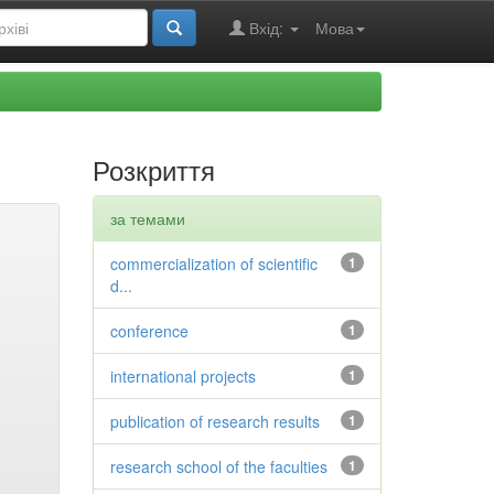
Вхід:
Мова
Розкриття
за темами
commercialization of scientific
1
d...
conference
1
international projects
1
publication of research results
1
research school of the faculties
1