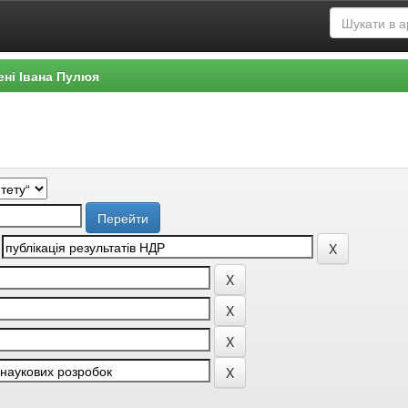
ені Івана Пулюя