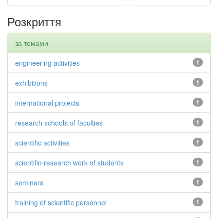
Розкриття
за темами
engineering activities
1
exhibitions
1
international projects
1
research schools of faculties
1
scientific activities
1
scientific-research work of students
1
seminars
1
training of scientific personnel
1