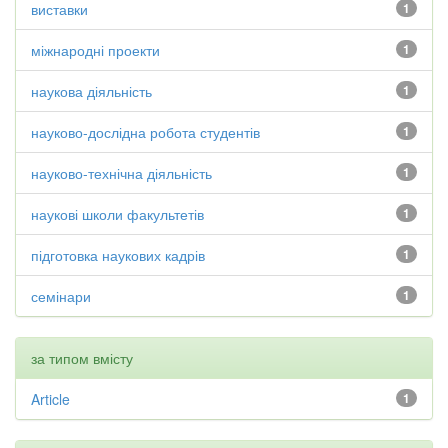
виставки
1
міжнародні проекти
1
наукова діяльність
1
науково-дослідна робота студентів
1
науково-технічна діяльність
1
наукові школи факультетів
1
підготовка наукових кадрів
1
семінари
1
за типом вмісту
Article
1