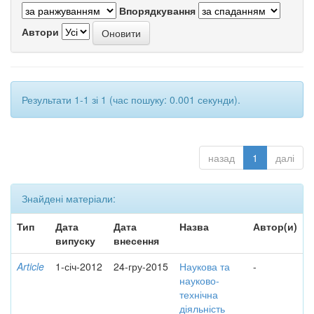
Впорядкування
Автори
Результати 1-1 зі 1 (час пошуку: 0.001 секунди).
назад
1
далі
Знайдені матеріали:
Тип
Дата
Дата
Назва
Автор(и)
випуску
внесення
Article
1-січ-2012
24-гру-2015
Наукова та
-
науково-
технічна
діяльність