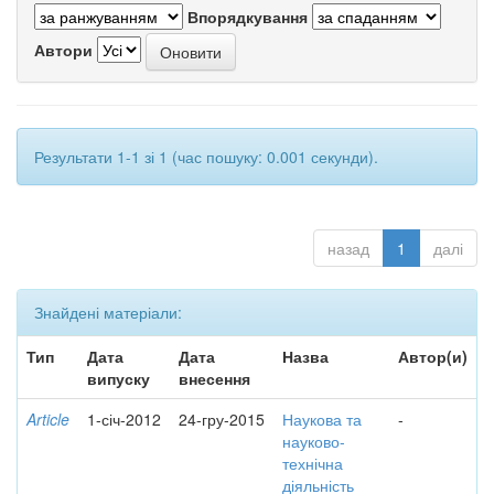
Впорядкування
Автори
Результати 1-1 зі 1 (час пошуку: 0.001 секунди).
назад
1
далі
Знайдені матеріали:
Тип
Дата
Дата
Назва
Автор(и)
випуску
внесення
Article
1-січ-2012
24-гру-2015
Наукова та
-
науково-
технічна
діяльність