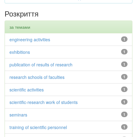
Розкриття
за темами
engineering activities
1
exhibitions
1
publication of results of research
1
research schools of faculties
1
scientific activities
1
scientific-research work of students
1
seminars
1
training of scientific personnel
1