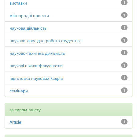
виставки
1
міжнародні проекти
1
наукова діяльність
1
науково-дослідна робота студентів
1
науково-технічна діяльність
1
наукові школи факультетів
1
підготовка наукових кадрів
1
семінари
1
за типом вмісту
Article
1