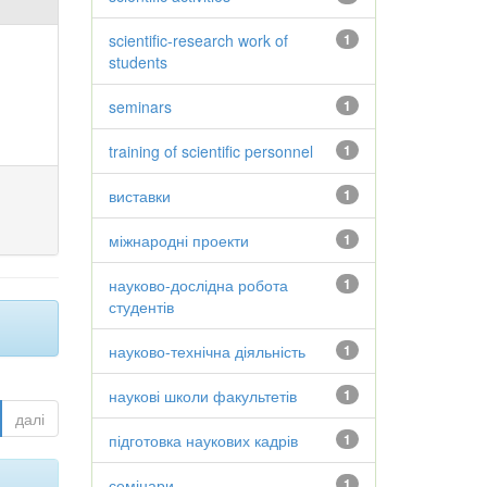
scientific-research work of
1
students
seminars
1
training of scientific personnel
1
виставки
1
міжнародні проекти
1
науково-дослідна робота
1
студентів
науково-технічна діяльність
1
наукові школи факультетів
1
далі
підготовка наукових кадрів
1
семінари
1