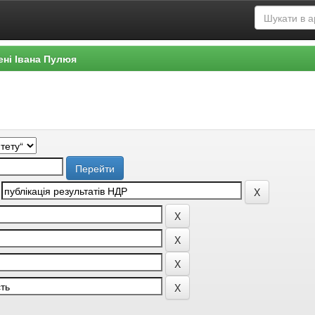
ені Івана Пулюя