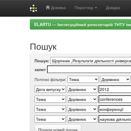
Домівка
Перегляд
Довідка
Skip
ELARTU — Інституційний репозитарій ТНТУ ім
navigation
Пошук
Пошук:
запит
Поточні фільтри:
Почати новий пошук