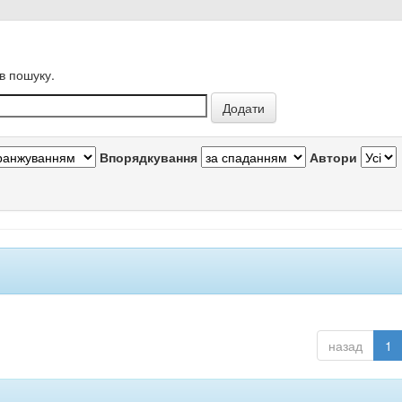
в пошуку.
Впорядкування
Автори
назад
1