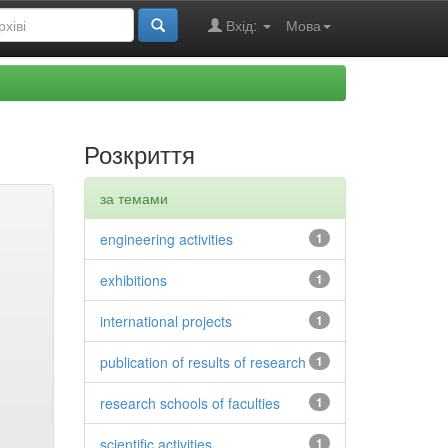
Вхід:
Мова
Розкриття
за темами
engineering activities
1
exhibitions
1
international projects
1
publication of results of research
1
research schools of faculties
1
scientific activities
1