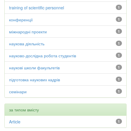
training of scientific personnel
1
конференції
1
міжнародні проекти
1
наукова діяльність
1
науково-дослідна робота студентів
1
наукові школи факультетів
1
підготовка наукових кадрів
1
семінари
1
за типом вмісту
Article
1