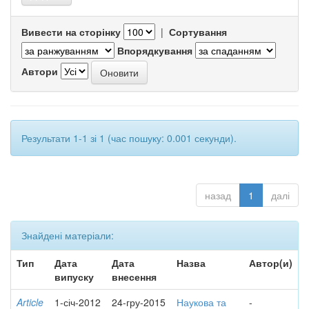
Вивести на сторінку
|
Сортування
Впорядкування
Автори
Результати 1-1 зі 1 (час пошуку: 0.001 секунди).
назад
1
далі
Знайдені матеріали:
Тип
Дата
Дата
Назва
Автор(и)
випуску
внесення
Article
1-січ-2012
24-гру-2015
Наукова та
-