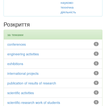
науково-
технічна
діяльність
Розкриття
за темами
conferences
1
engineering activities
1
exhibitions
1
international projects
1
publication of results of research
1
scientific activities
1
scientific-research work of students
1