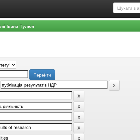
ені Івана Пулюя