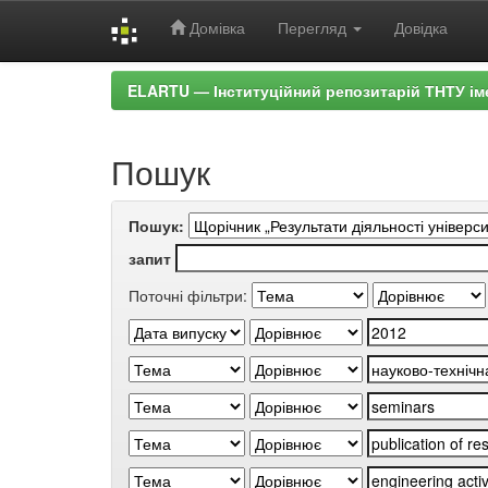
Домівка
Перегляд
Довідка
Skip
ELARTU — Інституційний репозитарій ТНТУ ім
navigation
Пошук
Пошук:
запит
Поточні фільтри: