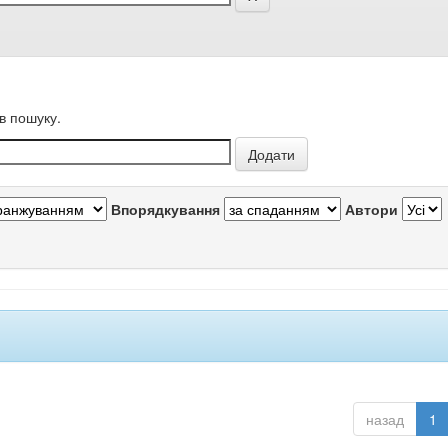
в пошуку.
Впорядкування
Автори
назад
1