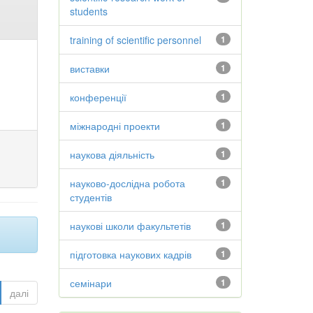
students
training of scientific personnel
1
виставки
1
конференції
1
міжнародні проекти
1
наукова діяльність
1
науково-дослідна робота
1
студентів
наукові школи факультетів
1
підготовка наукових кадрів
1
семінари
1
далі