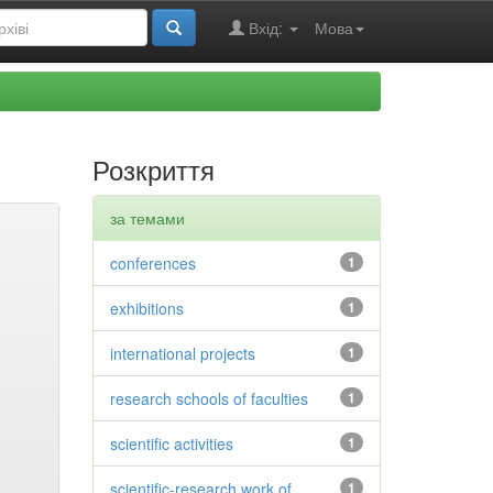
Вхід:
Мова
Розкриття
за темами
conferences
1
exhibitions
1
international projects
1
research schools of faculties
1
scientific activities
1
scientific-research work of
1