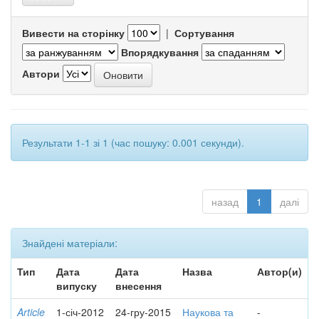
Вивести на сторінку
|
Сортування
Впорядкування
Автори
Результати 1-1 зі 1 (час пошуку: 0.001 секунди).
назад
1
далі
Знайдені матеріали:
Тип
Дата
Дата
Назва
Автор(и)
випуску
внесення
Article
1-січ-2012
24-гру-2015
Наукова та
-