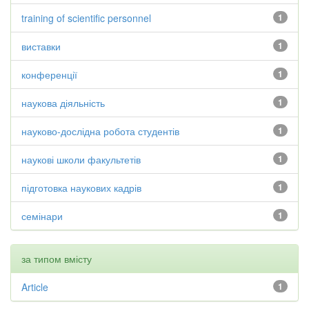
training of scientific personnel
1
виставки
1
конференції
1
наукова діяльність
1
науково-дослідна робота студентів
1
наукові школи факультетів
1
підготовка наукових кадрів
1
семінари
1
за типом вмісту
Article
1