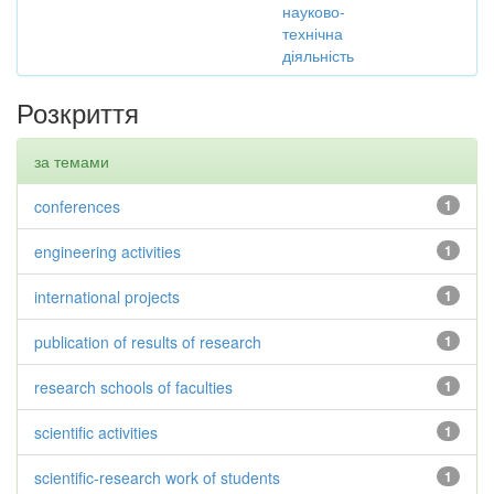
науково-
технічна
діяльність
Розкриття
за темами
conferences
1
engineering activities
1
international projects
1
publication of results of research
1
research schools of faculties
1
scientific activities
1
scientific-research work of students
1